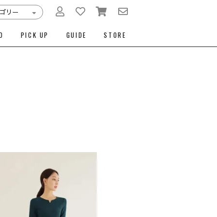
D
PICK UP
GUIDE
STORE