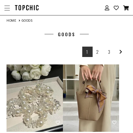
HOME
GOODS
GOODS
1
2
3