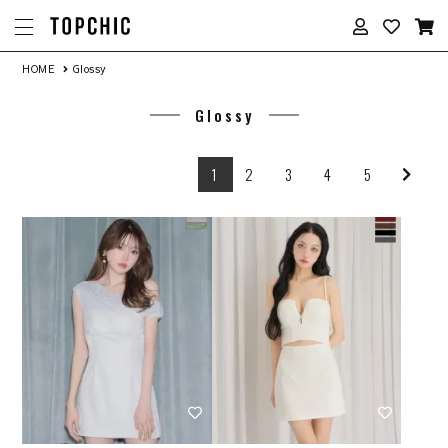
HOME
Glossy
Glossy
1
2
3
4
5