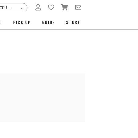
D
PICK UP
GUIDE
STORE